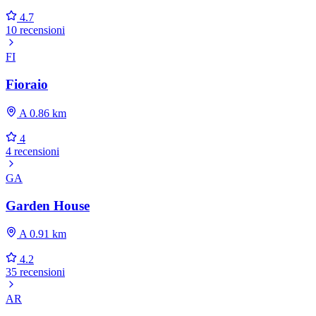
4.7
10 recensioni
FI
Fioraio
A 0.86 km
4
4 recensioni
GA
Garden House
A 0.91 km
4.2
35 recensioni
AR