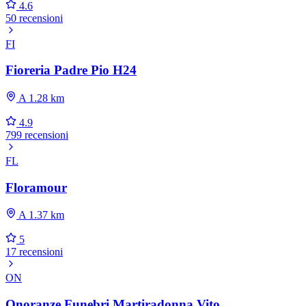
4.6
50 recensioni
FI
Fioreria Padre Pio H24
A 1.28 km
4.9
799 recensioni
FL
Floramour
A 1.37 km
5
17 recensioni
ON
Onoranze Funebri Martiradonna Vito