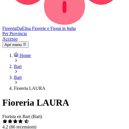
Fioreria
DaElisa
Fiorerie e Fiorai in Italia
Per Provincia
Accesso
Apri menu
Home
Bari
Bari
Fioreria LAURA
Fioreria LAURA
Fiorista en Bari (Bari)
4.2
(86 recensioni)