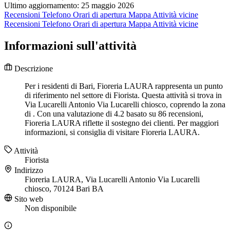
Ultimo aggiornamento: 25 maggio 2026
Recensioni
Telefono
Orari di apertura
Mappa
Attività vicine
Recensioni
Telefono
Orari di apertura
Mappa
Attività vicine
Informazioni sull'attività
Descrizione
Per i residenti di Bari, Fioreria LAURA rappresenta un punto
di riferimento nel settore di Fiorista. Questa attività si trova in
Via Lucarelli Antonio Via Lucarelli chiosco, coprendo la zona
di . Con una valutazione di 4.2 basato su 86 recensioni,
Fioreria LAURA riflette il sostegno dei clienti. Per maggiori
informazioni, si consiglia di visitare Fioreria LAURA.
Attività
Fiorista
Indirizzo
Fioreria LAURA, Via Lucarelli Antonio Via Lucarelli
chiosco, 70124 Bari BA
Sito web
Non disponibile