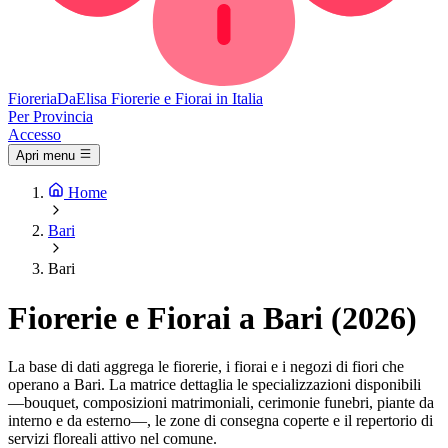
Fioreria
DaElisa
Fiorerie e Fiorai in Italia
Per Provincia
Accesso
Apri menu
Home
Bari
Bari
Fiorerie e Fiorai a Bari (2026)
La base di dati aggrega le fiorerie, i fiorai e i negozi di fiori che
operano a Bari. La matrice dettaglia le specializzazioni disponibili
—bouquet, composizioni matrimoniali, cerimonie funebri, piante da
interno e da esterno—, le zone di consegna coperte e il repertorio di
servizi floreali attivo nel comune.