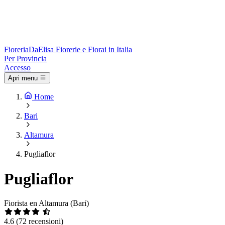
Fioreria
DaElisa
Fiorerie e Fiorai in Italia
Per Provincia
Accesso
Apri menu
Home
Bari
Altamura
Pugliaflor
Pugliaflor
Fiorista en Altamura (Bari)
4.6
(72 recensioni)