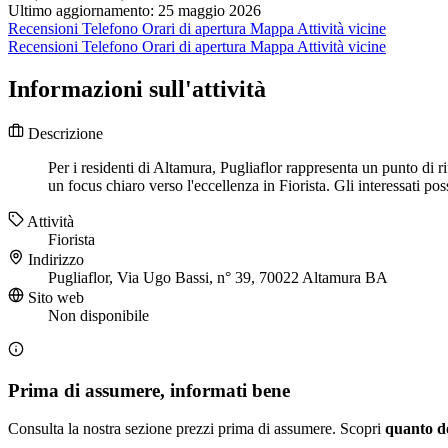
Ultimo aggiornamento: 25 maggio 2026
Recensioni
Telefono
Orari di apertura
Mappa
Attività vicine
Recensioni
Telefono
Orari di apertura
Mappa
Attività vicine
Informazioni sull'attività
Descrizione
Per i residenti di Altamura, Pugliaflor rappresenta un punto di ri
un focus chiaro verso l'eccellenza in Fiorista. Gli interessati pos
Attività
Fiorista
Indirizzo
Pugliaflor, Via Ugo Bassi, n° 39, 70022 Altamura BA
Sito web
Non disponibile
Prima di assumere, informati bene
Consulta la nostra sezione prezzi prima di assumere. Scopri
quanto d