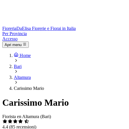
Fioreria
DaElisa
Fiorerie e Fiorai in Italia
Per Provincia
Accesso
Apri menu
Home
Bari
Altamura
Carissimo Mario
Carissimo Mario
Fiorista en Altamura (Bari)
4.4
(85 recensioni)