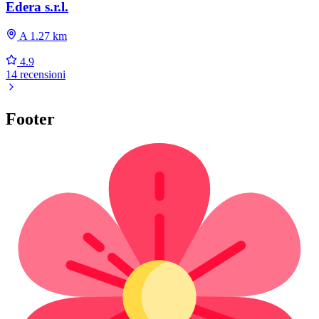
Edera s.r.l.
A 1.27 km
4.9
14 recensioni
Footer