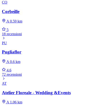
CO
Corbeille
A 0.59 km
5
18 recensioni
PU
Pugliaflor
A 0.6 km
4.6
72 recensioni
AT
Atelier Floreale - Wedding &Events
A 1.06 km