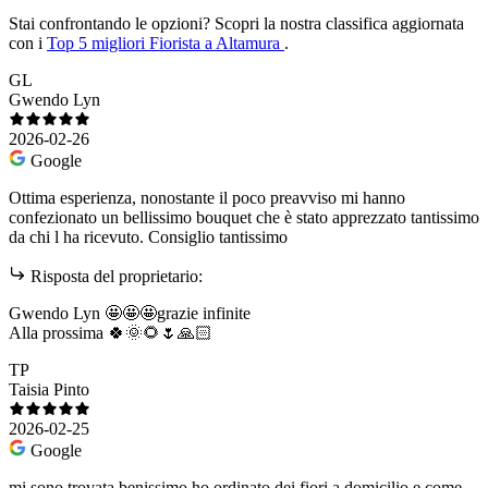
Stai confrontando le opzioni?
Scopri la nostra classifica aggiornata
con i
Top 5 migliori Fiorista a Altamura
.
GL
Gwendo Lyn
2026-02-26
Google
Ottima esperienza, nonostante il poco preavviso mi hanno
confezionato un bellissimo bouquet che è stato apprezzato tantissimo
da chi l ha ricevuto. Consiglio tantissimo
Risposta del proprietario:
Gwendo Lyn 🤩🤩🤩grazie infinite
Alla prossima 🍀🌞🌻🌷🙏🏻
TP
Taisia Pinto
2026-02-25
Google
mi sono trovata benissimo ho ordinato dei fiori a domicilio e come