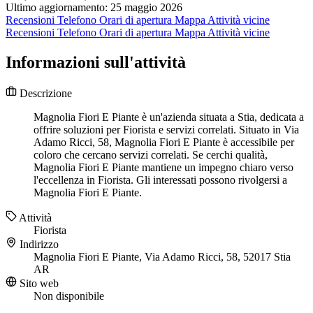
Ultimo aggiornamento: 25 maggio 2026
Recensioni
Telefono
Orari di apertura
Mappa
Attività vicine
Recensioni
Telefono
Orari di apertura
Mappa
Attività vicine
Informazioni sull'attività
Descrizione
Magnolia Fiori E Piante è un'azienda situata a Stia, dedicata a
offrire soluzioni per Fiorista e servizi correlati. Situato in Via
Adamo Ricci, 58, Magnolia Fiori E Piante è accessibile per
coloro che cercano servizi correlati. Se cerchi qualità,
Magnolia Fiori E Piante mantiene un impegno chiaro verso
l'eccellenza in Fiorista. Gli interessati possono rivolgersi a
Magnolia Fiori E Piante.
Attività
Fiorista
Indirizzo
Magnolia Fiori E Piante, Via Adamo Ricci, 58, 52017 Stia
AR
Sito web
Non disponibile