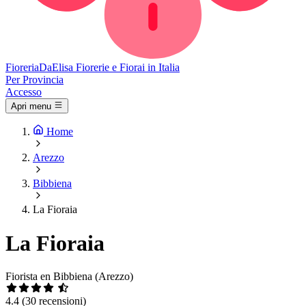
Fioreria
DaElisa
Fiorerie e Fiorai in Italia
Per Provincia
Accesso
Apri menu
Home
Arezzo
Bibbiena
La Fioraia
La Fioraia
Fiorista en Bibbiena (Arezzo)
4.4
(30 recensioni)