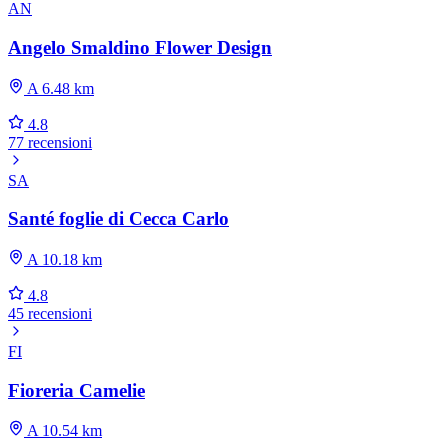
AN
Angelo Smaldino Flower Design
A 6.48 km
4.8
77 recensioni
SA
Santé foglie di Cecca Carlo
A 10.18 km
4.8
45 recensioni
FI
Fioreria Camelie
A 10.54 km