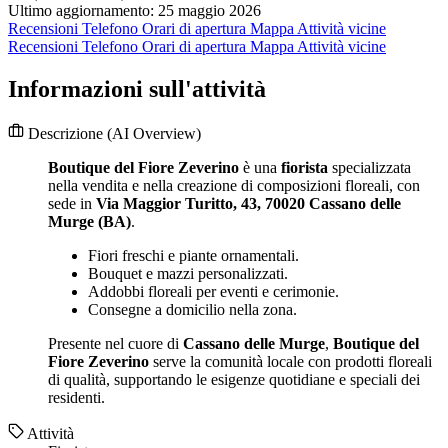
Ultimo aggiornamento: 25 maggio 2026
Recensioni
Telefono
Orari di apertura
Mappa
Attività vicine
Recensioni
Telefono
Orari di apertura
Mappa
Attività vicine
Informazioni sull'attività
Descrizione
(AI Overview)
Boutique del Fiore Zeverino
è una
fiorista
specializzata
nella vendita e nella creazione di composizioni floreali, con
sede in
Via Maggior Turitto, 43, 70020 Cassano delle
Murge (BA)
.
Fiori freschi e piante ornamentali.
Bouquet e mazzi personalizzati.
Addobbi floreali per eventi e cerimonie.
Consegne a domicilio nella zona.
Presente nel cuore di
Cassano delle Murge
,
Boutique del
Fiore Zeverino
serve la comunità locale con prodotti floreali
di qualità, supportando le esigenze quotidiane e speciali dei
residenti.
Attività