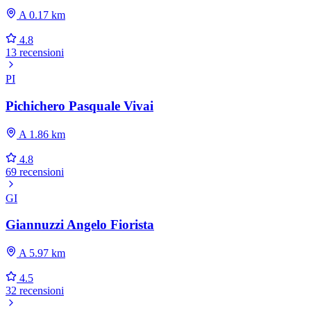
A 0.17 km
4.8
13 recensioni
PI
Pichichero Pasquale Vivai
A 1.86 km
4.8
69 recensioni
GI
Giannuzzi Angelo Fiorista
A 5.97 km
4.5
32 recensioni