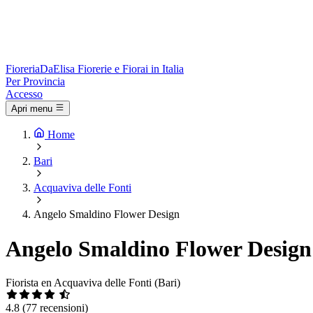
Fioreria
DaElisa
Fiorerie e Fiorai in Italia
Per Provincia
Accesso
Apri menu
Home
Bari
Acquaviva delle Fonti
Angelo Smaldino Flower Design
Angelo Smaldino Flower Design
Fiorista en Acquaviva delle Fonti (Bari)
4.8
(77 recensioni)