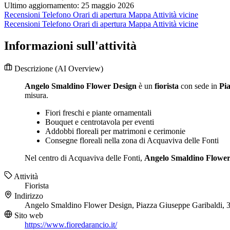
Ultimo aggiornamento: 25 maggio 2026
Recensioni
Telefono
Orari di apertura
Mappa
Attività vicine
Recensioni
Telefono
Orari di apertura
Mappa
Attività vicine
Informazioni sull'attività
Descrizione
(AI Overview)
Angelo Smaldino Flower Design
è un
fiorista
con sede in
Pi
misura.
Fiori freschi e piante ornamentali
Bouquet e centrotavola per eventi
Addobbi floreali per matrimoni e cerimonie
Consegne floreali nella zona di Acquaviva delle Fonti
Nel centro di Acquaviva delle Fonti,
Angelo Smaldino Flower
Attività
Fiorista
Indirizzo
Angelo Smaldino Flower Design, Piazza Giuseppe Garibaldi, 
Sito web
https://www.fioredarancio.it/