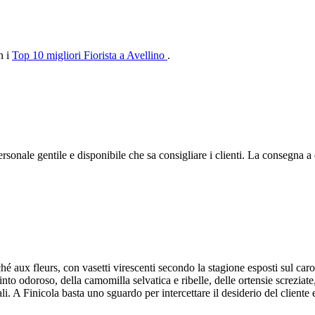
n i
Top 10 migliori Fiorista a Avellino
.
ersonale gentile e disponibile che sa consigliare i clienti. La consegna a
é aux fleurs, con vasetti virescenti secondo la stagione esposti sul car
acinto odoroso, della camomilla selvatica e ribelle, delle ortensie screziate
i. A Finicola basta uno sguardo per intercettare il desiderio del client