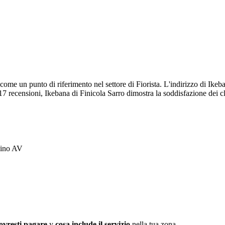
a come un punto di riferimento nel settore di Fiorista. L'indirizzo di Ike
 17 recensioni, Ikebana di Finicola Sarro dimostra la soddisfazione dei cl
llino AV
ovresti pagare
y
cosa include il servizio
nella tua zona.