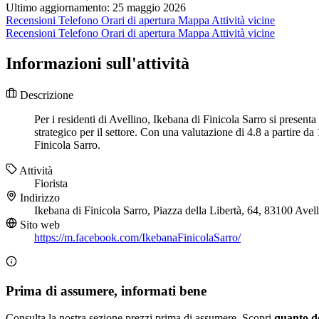
Ultimo aggiornamento: 25 maggio 2026
Recensioni
Telefono
Orari di apertura
Mappa
Attività vicine
Recensioni
Telefono
Orari di apertura
Mappa
Attività vicine
Informazioni sull'attività
Descrizione
Per i residenti di Avellino, Ikebana di Finicola Sarro si present
strategico per il settore. Con una valutazione di 4.8 a partire da
Finicola Sarro.
Attività
Fiorista
Indirizzo
Ikebana di Finicola Sarro, Piazza della Libertà, 64, 83100 Ave
Sito web
https://m.facebook.com/IkebanaFinicolaSarro/
Prima di assumere, informati bene
Consulta la nostra sezione prezzi prima di assumere. Scopri
quanto d