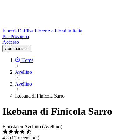
Fioreria
DaElisa
Fiorerie e Fiorai in Italia
Per Provincia
Accesso
Apri menu
Home
Avellino
Avellino
Ikebana di Finicola Sarro
Ikebana di Finicola Sarro
Fiorista en Avellino (Avellino)
4.8
(17 recensioni)