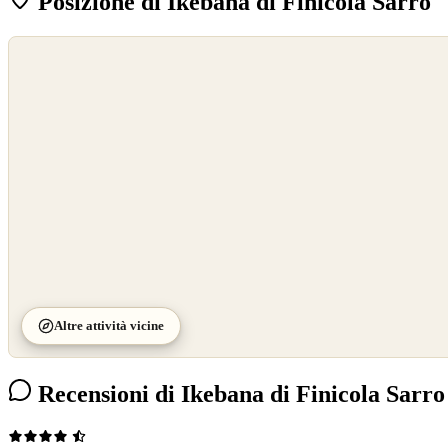
Posizione di Ikebana di Finicola Sarro
©
OpenStreetMap
©
CARTO
Altre attività vicine
Recensioni di Ikebana di Finicola Sarro