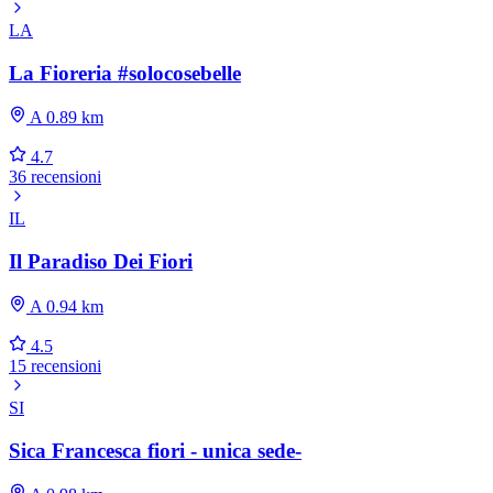
LA
La Fioreria #solocosebelle
A 0.89 km
4.7
36 recensioni
IL
Il Paradiso Dei Fiori
A 0.94 km
4.5
15 recensioni
SI
Sica Francesca fiori - unica sede-