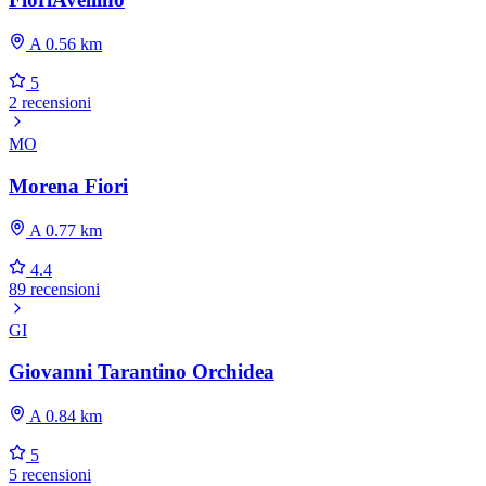
A 0.56 km
5
2 recensioni
MO
Morena Fiori
A 0.77 km
4.4
89 recensioni
GI
Giovanni Tarantino Orchidea
A 0.84 km
5
5 recensioni