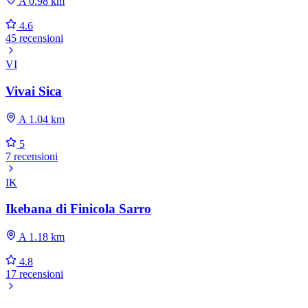
A 0.98 km
4.6
45 recensioni
VI
Vivai Sica
A 1.04 km
5
7 recensioni
IK
Ikebana di Finicola Sarro
A 1.18 km
4.8
17 recensioni