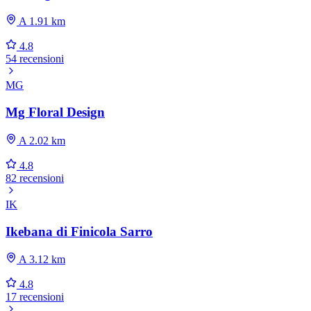
A 1.91 km
4.8
54 recensioni
MG
Mg Floral Design
A 2.02 km
4.8
82 recensioni
IK
Ikebana di Finicola Sarro
A 3.12 km
4.8
17 recensioni