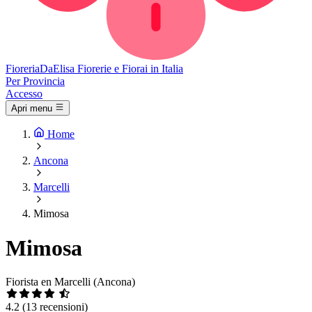
Fioreria
DaElisa
Fiorerie e Fiorai in Italia
Per Provincia
Accesso
Apri menu
Home
Ancona
Marcelli
Mimosa
Mimosa
Fiorista en Marcelli (Ancona)
4.2
(13 recensioni)