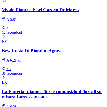
VI
Vivaio Piante e Fiori Garden De Marco
A 5.81 km
4.5
12 recensioni
NE
New Fresia Di Biondini Agnese
A 6.28 km
4.7
38 recensioni
LA
La Fioreria -piante e fiori e composizioni floreali su
misura Loreto -ancona
A 6.28 km