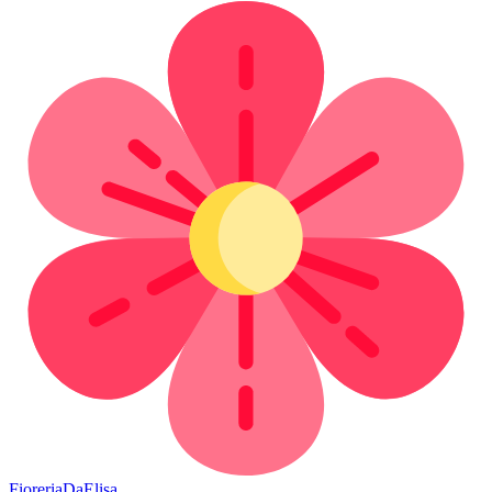
Fioreria
DaElisa