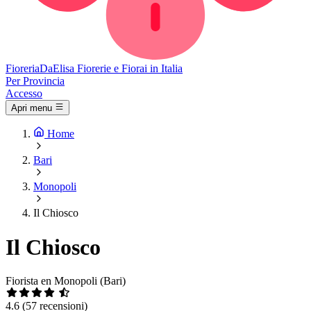
Fioreria
DaElisa
Fiorerie e Fiorai in Italia
Per Provincia
Accesso
Apri menu
Home
Bari
Monopoli
Il Chiosco
Il Chiosco
Fiorista en Monopoli (Bari)
4.6
(57 recensioni)