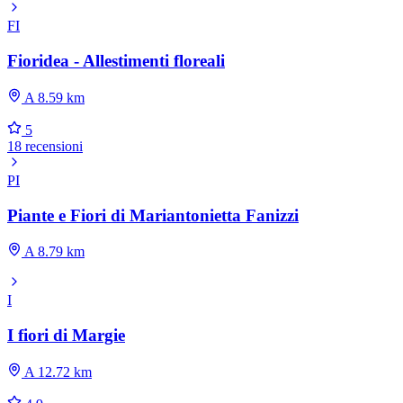
FI
Fioridea - Allestimenti floreali
A 8.59 km
5
18 recensioni
PI
Piante e Fiori di Mariantonietta Fanizzi
A 8.79 km
I
I fiori di Margie
A 12.72 km