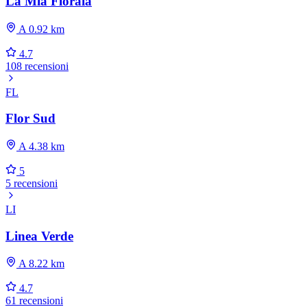
La Mia Fioraia
A 0.92 km
4.7
108 recensioni
FL
Flor Sud
A 4.38 km
5
5 recensioni
LI
Linea Verde
A 8.22 km
4.7
61 recensioni