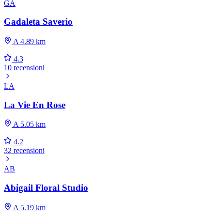
GA
Gadaleta Saverio
A 4.89 km
4.3
10 recensioni
LA
La Vie En Rose
A 5.05 km
4.2
32 recensioni
AB
Abigail Floral Studio
A 5.19 km