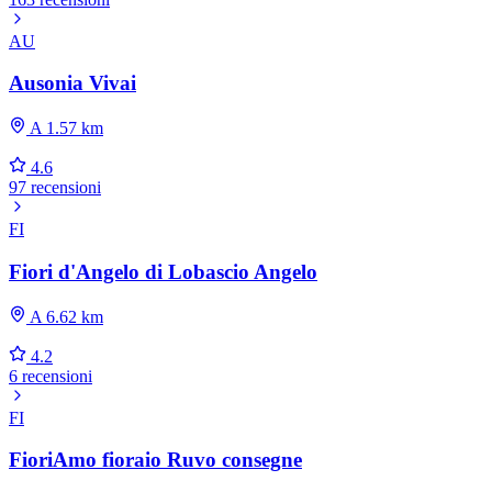
AU
Ausonia Vivai
A 1.57 km
4.6
97 recensioni
FI
Fiori d'Angelo di Lobascio Angelo
A 6.62 km
4.2
6 recensioni
FI
FioriAmo fioraio Ruvo consegne