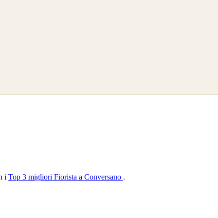
n i
Top 3 migliori Fiorista a Conversano
.