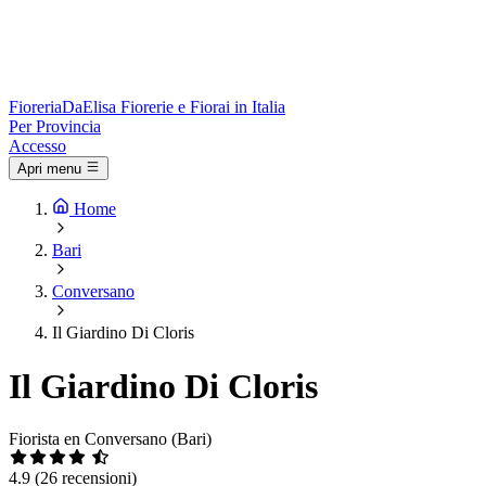
Fioreria
DaElisa
Fiorerie e Fiorai in Italia
Per Provincia
Accesso
Apri menu
Home
Bari
Conversano
Il Giardino Di Cloris
Il Giardino Di Cloris
Fiorista en Conversano (Bari)
4.9
(26 recensioni)