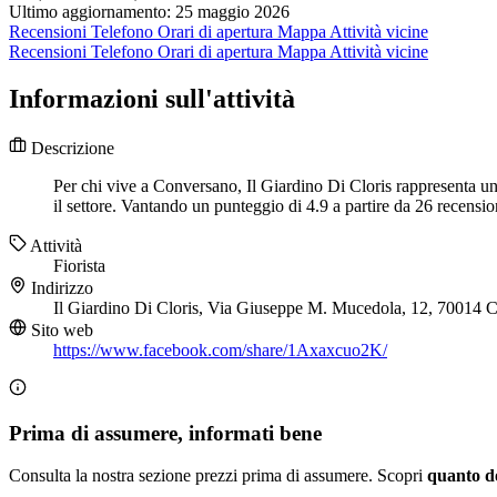
Ultimo aggiornamento: 25 maggio 2026
Recensioni
Telefono
Orari di apertura
Mappa
Attività vicine
Recensioni
Telefono
Orari di apertura
Mappa
Attività vicine
Informazioni sull'attività
Descrizione
Per chi vive a Conversano, Il Giardino Di Cloris rappresenta un
il settore. Vantando un punteggio di 4.9 a partire da 26 recension
Attività
Fiorista
Indirizzo
Il Giardino Di Cloris, Via Giuseppe M. Mucedola, 12, 70014
Sito web
https://www.facebook.com/share/1Axaxcuo2K/
Prima di assumere, informati bene
Consulta la nostra sezione prezzi prima di assumere. Scopri
quanto d