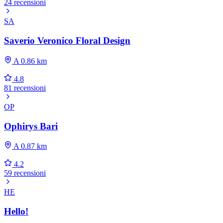
24 recensioni
SA
Saverio Veronico Floral Design
A 0.86 km
4.8
81 recensioni
OP
Ophirys Bari
A 0.87 km
4.2
59 recensioni
HE
Hello!