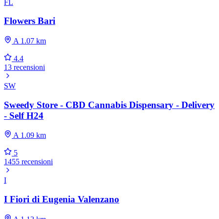
FL
Flowers Bari
A 1.07 km
4.4
13 recensioni
SW
Sweedy Store - CBD Cannabis Dispensary - Delivery
- Self H24
A 1.09 km
5
1455 recensioni
I
I Fiori di Eugenia Valenzano