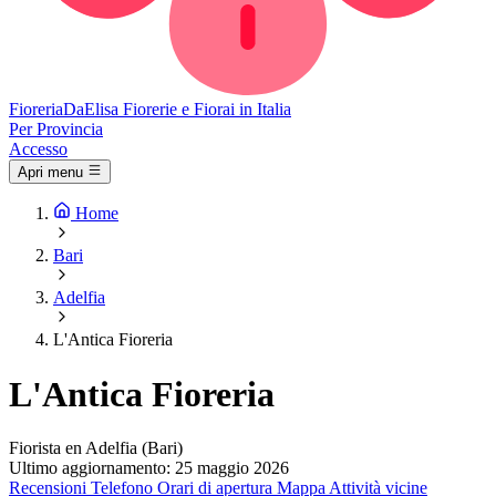
Fioreria
DaElisa
Fiorerie e Fiorai in Italia
Per Provincia
Accesso
Apri menu
Home
Bari
Adelfia
L'Antica Fioreria
L'Antica Fioreria
Fiorista en Adelfia (Bari)
Ultimo aggiornamento: 25 maggio 2026
Recensioni
Telefono
Orari di apertura
Mappa
Attività vicine