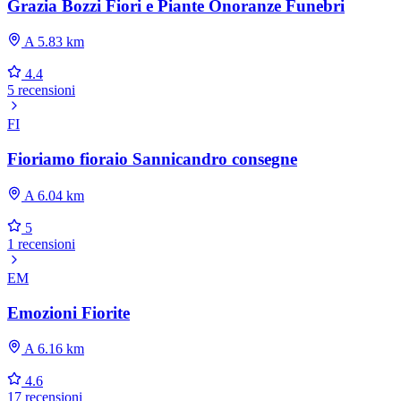
Grazia Bozzi Fiori e Piante Onoranze Funebri
A 5.83 km
4.4
5 recensioni
FI
Fioriamo fioraio Sannicandro consegne
A 6.04 km
5
1 recensioni
EM
Emozioni Fiorite
A 6.16 km
4.6
17 recensioni