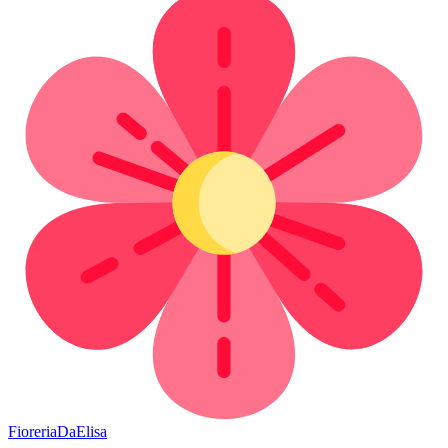
Fioreria
DaElisa