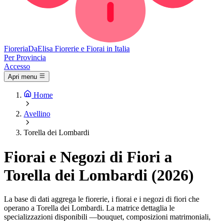
Fioreria
DaElisa
Fiorerie e Fiorai in Italia
Per Provincia
Accesso
Apri menu
Home
Avellino
Torella dei Lombardi
Fiorai e Negozi di Fiori a
Torella dei Lombardi (2026)
La base di dati aggrega le fiorerie, i fiorai e i negozi di fiori che
operano a Torella dei Lombardi. La matrice dettaglia le
specializzazioni disponibili —bouquet, composizioni matrimoniali,