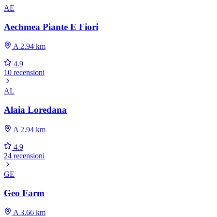
AE
Aechmea Piante E Fiori
A 2.94 km
4.9
10 recensioni
AL
Alaia Loredana
A 2.94 km
4.9
24 recensioni
GE
Geo Farm
A 3.66 km