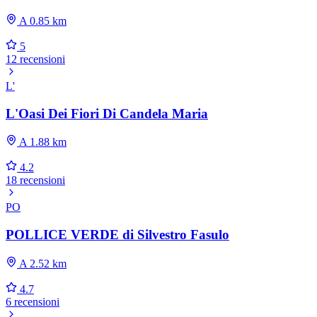
A 0.85 km
5
12 recensioni
L'
L'Oasi Dei Fiori Di Candela Maria
A 1.88 km
4.2
18 recensioni
PO
POLLICE VERDE di Silvestro Fasulo
A 2.52 km
4.7
6 recensioni