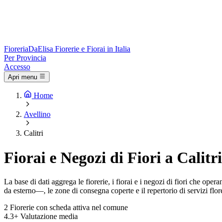
Fioreria
DaElisa
Fiorerie e Fiorai in Italia
Per Provincia
Accesso
Apri menu
Home
Avellino
Calitri
Fiorai e Negozi di Fiori a Calitr
La base di dati aggrega le fiorerie, i fiorai e i negozi di fiori che op
da esterno—, le zone di consegna coperte e il repertorio di servizi flor
2
Fiorerie con scheda attiva nel comune
4.3+
Valutazione media