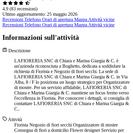
4.9
(83 recensioni)
Ultimo aggiornamento: 25 maggio 2026
Recensioni
Telefono
Orari di apertura
Mappa
Attività vicine
Recensioni
Telefono
Orari di apertura
Mappa
Attività vicine
Informazioni sull'attività
Descrizione
LAFIORERIA SNC di Chiara e Marina Giargia & C. è
un'azienda riconosciuta a Boglietto, dedicata a soddisfare la
richiesta di Fiorista e Negozio di fiori secchi. La sede di
LAFIORERIA SNC di Chiara e Marina Giargia & C. in Via
Alba, 8 / F lo posiziona un luogo strategico per Organizzatore
di mostre. Per un servizio affidabile, LAFIORERIA SNC di
Chiara e Marina Giargia & C. mantiene un focus fermo verso
l'eccellenza in Fiorista. Per conoscere i dettagli, si consiglia di
contattare LAFIORERIA SNC di Chiara e Marina Giargia &
C..
Attività
Fiorista
Negozio di fiori secchi
Organizzatore di mostre
Consegna di fiori a domicilio
Flower designer
Servizio per