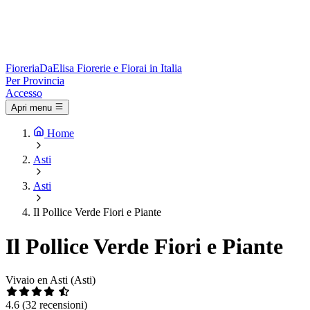
Fioreria
DaElisa
Fiorerie e Fiorai in Italia
Per Provincia
Accesso
Apri menu
Home
Asti
Asti
Il Pollice Verde Fiori e Piante
Il Pollice Verde Fiori e Piante
Vivaio en Asti (Asti)
4.6
(32 recensioni)