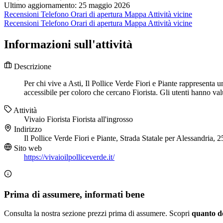
Ultimo aggiornamento: 25 maggio 2026
Recensioni
Telefono
Orari di apertura
Mappa
Attività vicine
Recensioni
Telefono
Orari di apertura
Mappa
Attività vicine
Informazioni sull'attività
Descrizione
Per chi vive a Asti, Il Pollice Verde Fiori e Piante rappresenta u
accessibile per coloro che cercano Fiorista. Gli utenti hanno valu
Attività
Vivaio
Fiorista
Fiorista all'ingrosso
Indirizzo
Il Pollice Verde Fiori e Piante, Strada Statale per Alessandria,
Sito web
https://vivaioilpolliceverde.it/
Prima di assumere, informati bene
Consulta la nostra sezione prezzi prima di assumere. Scopri
quanto d