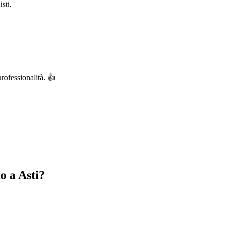
sti.
rofessionalità. 👍
no a Asti?