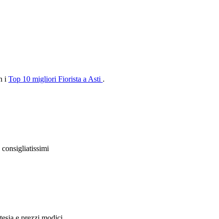
n i
Top 10 migliori Fiorista a Asti
.
 consigliatissimi
tesia e prezzi modici.