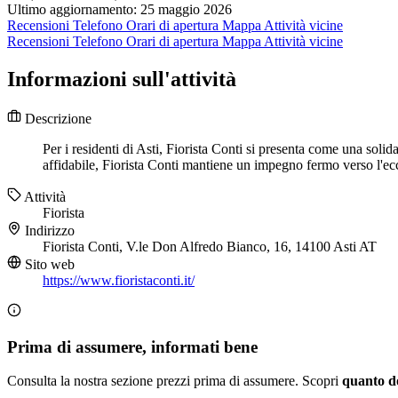
Ultimo aggiornamento: 25 maggio 2026
Recensioni
Telefono
Orari di apertura
Mappa
Attività vicine
Recensioni
Telefono
Orari di apertura
Mappa
Attività vicine
Informazioni sull'attività
Descrizione
Per i residenti di Asti, Fiorista Conti si presenta come una solid
affidabile, Fiorista Conti mantiene un impegno fermo verso l'ecce
Attività
Fiorista
Indirizzo
Fiorista Conti, V.le Don Alfredo Bianco, 16, 14100 Asti AT
Sito web
https://www.fioristaconti.it/
Prima di assumere, informati bene
Consulta la nostra sezione prezzi prima di assumere. Scopri
quanto d