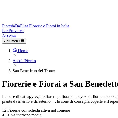
Fioreria
DaElisa
Fiorerie e Fiorai in Italia
Per Provincia
Accesso
Apri menu
Home
Ascoli Piceno
San Benedetto del Tronto
Fiorerie e Fiorai a San Benedett
La base di dati aggrega le fiorerie, i fiorai e i negozi di fiori che o
piante da interno e da esterno—, le zone di consegna coperte e il repert
12
Fiorerie con scheda attiva nel comune
4.5+
Valutazione media