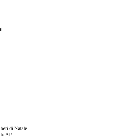
ti
lberi di Natale
nto AP