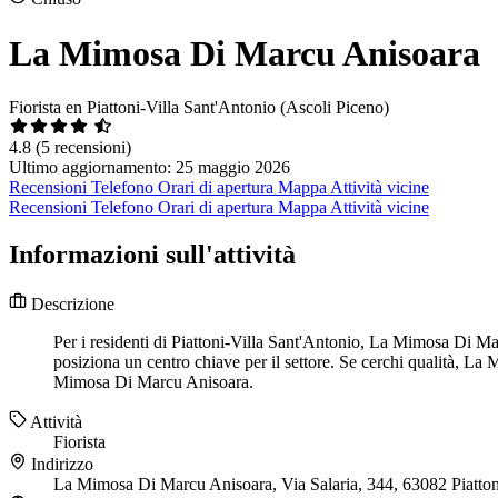
La Mimosa Di Marcu Anisoara
Fiorista en Piattoni-Villa Sant'Antonio (Ascoli Piceno)
4.8
(5 recensioni)
Ultimo aggiornamento: 25 maggio 2026
Recensioni
Telefono
Orari di apertura
Mappa
Attività vicine
Recensioni
Telefono
Orari di apertura
Mappa
Attività vicine
Informazioni sull'attività
Descrizione
Per i residenti di Piattoni-Villa Sant'Antonio, La Mimosa Di Ma
posiziona un centro chiave per il settore. Se cerchi qualità, L
Mimosa Di Marcu Anisoara.
Attività
Fiorista
Indirizzo
La Mimosa Di Marcu Anisoara, Via Salaria, 344, 63082 Piatton