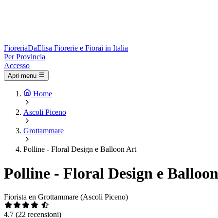
Fioreria
DaElisa
Fiorerie e Fiorai in Italia
Per Provincia
Accesso
Apri menu
Home
Ascoli Piceno
Grottammare
Polline - Floral Design e Balloon Art
Polline - Floral Design e Balloo
Fiorista en Grottammare (Ascoli Piceno)
4.7
(22 recensioni)