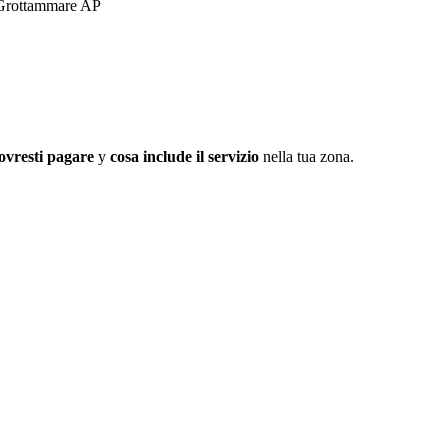
6 Grottammare AP
ovresti pagare
y
cosa include il servizio
nella tua zona.