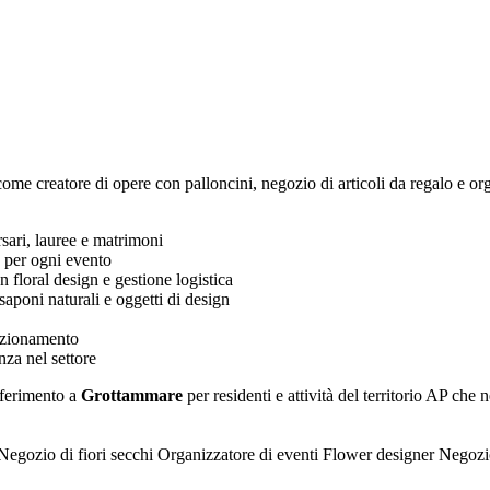
me creatore di opere con palloncini, negozio di articoli da regalo e organ
rsari, lauree e matrimoni
e per ogni evento
floral design e gestione logistica
aponi naturali e oggetti di design
fezionamento
za nel settore
riferimento a
Grottammare
per residenti e attività del territorio AP che 
Negozio di fiori secchi
Organizzatore di eventi
Flower designer
Negozio