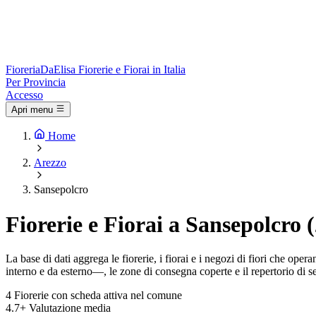
Fioreria
DaElisa
Fiorerie e Fiorai in Italia
Per Provincia
Accesso
Apri menu
Home
Arezzo
Sansepolcro
Fiorerie e Fiorai a Sansepolcro 
La base di dati aggrega le fiorerie, i fiorai e i negozi di fiori che o
interno e da esterno—, le zone di consegna coperte e il repertorio di se
4
Fiorerie con scheda attiva nel comune
4.7+
Valutazione media