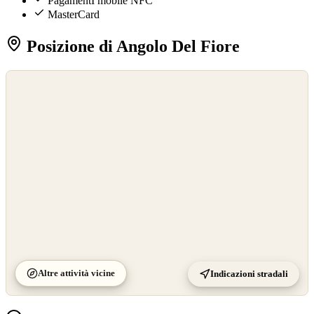
PagamentI mobile NFC
MasterCard
Posizione di Angolo Del Fiore
©
OpenStreetMap
©
CARTO
Altre attività vicine
Indicazioni stradali