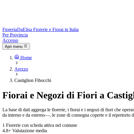
Fioreria
DaElisa
Fiorerie e Fiorai in Italia
Per Provincia
Accesso
Apri menu
Home
Arezzo
Castiglion Fibocchi
Fiorai e Negozi di Fiori a Casti
La base di dati aggrega le fiorerie, i fiorai e i negozi di fiori che op
da interno e da esterno—, le zone di consegna coperte e il repertorio di
1
Fiorerie con scheda attiva nel comune
4.8+
Valutazione media