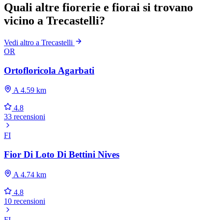
Quali altre fiorerie e fiorai si trovano
vicino a Trecastelli?
Vedi altro a Trecastelli
OR
Ortofloricola Agarbati
A 4.59 km
4.8
33 recensioni
FI
Fior Di Loto Di Bettini Nives
A 4.74 km
4.8
10 recensioni
FI