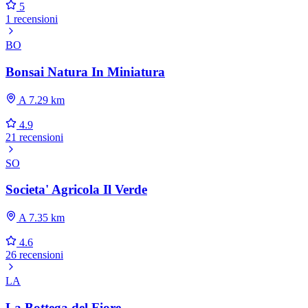
5
1 recensioni
BO
Bonsai Natura In Miniatura
A 7.29 km
4.9
21 recensioni
SO
Societa' Agricola Il Verde
A 7.35 km
4.6
26 recensioni
LA
La Bottega del Fiore