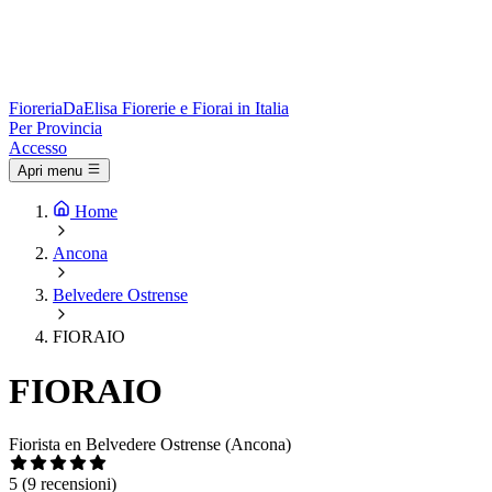
Fioreria
DaElisa
Fiorerie e Fiorai in Italia
Per Provincia
Accesso
Apri menu
Home
Ancona
Belvedere Ostrense
FIORAIO
FIORAIO
Fiorista en Belvedere Ostrense (Ancona)
5
(9 recensioni)