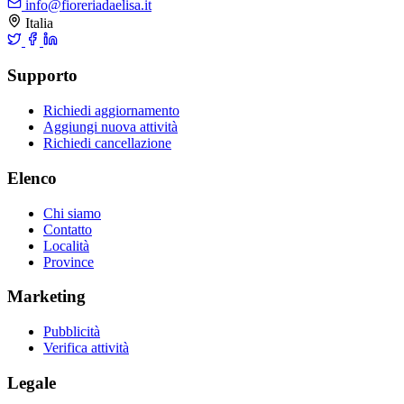
info@fioreriadaelisa.it
Italia
Supporto
Richiedi aggiornamento
Aggiungi nuova attività
Richiedi cancellazione
Elenco
Chi siamo
Contatto
Località
Province
Marketing
Pubblicità
Verifica attività
Legale