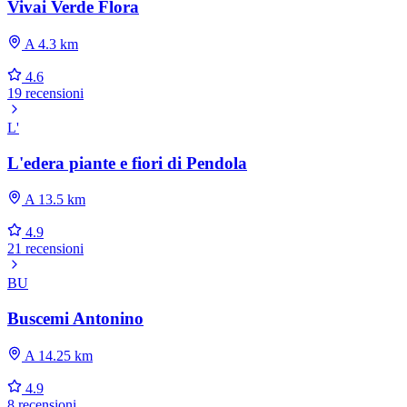
Vivai Verde Flora
A 4.3 km
4.6
19 recensioni
L'
L'edera piante e fiori di Pendola
A 13.5 km
4.9
21 recensioni
BU
Buscemi Antonino
A 14.25 km
4.9
8 recensioni