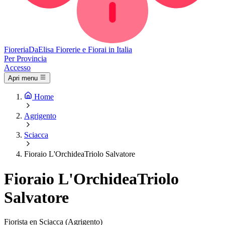
Fioreria
DaElisa
Fiorerie e Fiorai in Italia
Per Provincia
Accesso
Apri menu
Home
Agrigento
Sciacca
Fioraio L'OrchideaTriolo Salvatore
Fioraio L'OrchideaTriolo
Salvatore
Fiorista en Sciacca (Agrigento)