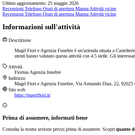
Ultimo aggiornamento: 25 maggio 2026
Recensioni
Telefono
Orari di apertura
Mappa
Attività vicine
Recensioni
Telefono
Orari di apertura
Mappa
Attività vicine
Informazioni sull'attività
Descrizione
Magrì Fiori e Agenzia Funebre è un'azienda situata a Casteltermi
utenti hanno valutato questa attività con 4.5 stelle. Gli interes
Attività
Fiorista
Agenzia funebre
Indirizzo
Magrì Fiori e Agenzia Funebre, Via Armando Diaz, 22, 92025 
Sito web
https://magrifiori.it/
Prima di assumere, informati bene
Consulta la nostra sezione prezzi prima di assumere. Scopri
quanto d