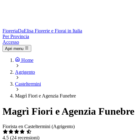
Fioreria
DaElisa
Fiorerie e Fiorai in Italia
Per Provincia
Accesso
Apri menu
Home
Agrigento
Casteltermini
Magrì Fiori e Agenzia Funebre
Magrì Fiori e Agenzia Funebre
Fiorista en Casteltermini (Agrigento)
4.5
(24 recensioni)