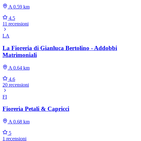
A 0.59 km
4.5
11 recensioni
LA
La Fioreria di Gianluca Bertolino - Addobbi
Matrimoniali
A 0.64 km
4.6
20 recensioni
FI
Fioreria Petali & Capricci
A 0.68 km
5
1 recensioni