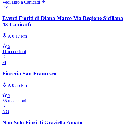
Vedi altro a Canicattì
EV
Eventi Fioriti di Diana Marco Via Regione Siciliana
43 Canicattì
A 0.17 km
5
11 recensioni
FI
Fioreria San Francesco
A 0.35 km
5
55 recensioni
NO
Non Solo Fiori di Graziella Amato