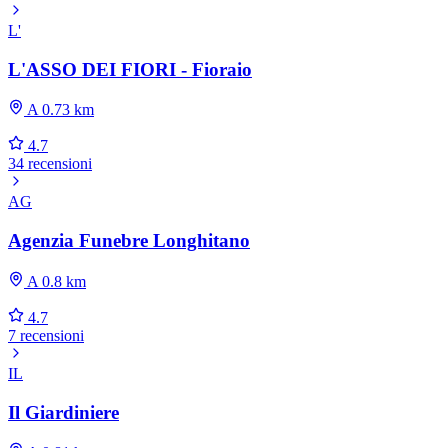
L'
L'ASSO DEI FIORI - Fioraio
A 0.73 km
4.7
34 recensioni
AG
Agenzia Funebre Longhitano
A 0.8 km
4.7
7 recensioni
IL
Il Giardiniere